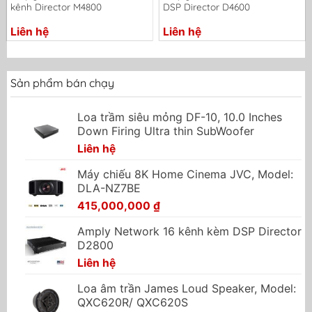
kênh Director M4800
DSP Director D4600
Liên hệ
Liên hệ
Sản phẩm bán chạy
Loa trầm siêu mỏng DF-10, 10.0 Inches
Down Firing Ultra thin SubWoofer
Liên hệ
Máy chiếu 8K Home Cinema JVC, Model:
DLA-NZ7BE
415,000,000
₫
Amply Network 16 kênh kèm DSP Director
D2800
Liên hệ
Loa âm trần James Loud Speaker, Model:
QXC620R/ QXC620S