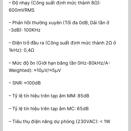
– Độ nhạy (Công suất định mức thành 8Ω):
600mVRMS
– Phản hồi thường xuyên (Tối đa 0dB, Dải tần ở
-3dB): 100KHz
– Điện trở đầu ra (Công suất định mức thành 2Ω ở
1kHz): 0,4Ω
– Mức độ ồn (Giới hạn băng tần 0Hz-80kHz/A-
Weighted): ≈10µV/≈5µV
– SNR: ≈100dB
– Tỷ lệ tín hiệu trên tạp âm MM: 85dB
– Tỷ lệ tín hiệu trên tạp âm MC: 65dB
– Tiêu thụ điện năng dự phòng (230VAC): < 1W