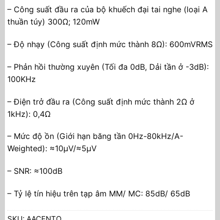
– Công suất đầu ra của bộ khuếch đại tai nghe (loại A
thuần túy) 300Ω; 120mW
– Độ nhạy (Công suất định mức thành 8Ω): 600mVRMS
– Phản hồi thường xuyên (Tối đa 0dB, Dải tần ở -3dB):
100KHz
– Điện trở đầu ra (Công suất định mức thành 2Ω ở
1kHz): 0,4Ω
– Mức độ ồn (Giới hạn băng tần 0Hz-80kHz/A-
Weighted): ≈10µV/≈5µV
– SNR: ≈100dB
– Tỷ lệ tín hiệu trên tạp âm MM/ MC: 85dB/ 65dB
SKU:
AACENTO