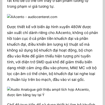
rất khó để có thể tìm thấy ở sản phẩm tương tự
trong phạm vi giá tương tự.
Được thiết kế với biến áp hình xuyến 480W được
sản xuất chỉ dành riêng cho AAcento, không có phản
hồi toàn cục ở cả phần tiền khuếch đại và phần
khuếch đại, điều khiển âm lượng kỹ thuật số mà
không sử dụng bộ khuếch đại hoạt động, bộ chọn
đầu vào Rơle để giảm thiểu hiện tượng phi tuyến
tính, với điện trở SMD quá khổ để giảm thiểu biến
dạng nhiệt cảm ứng đầu vào phono, MM/ MC với bộ
lọc cận âm có thể chèn, bộ khuếch đại tai nghe loại
A thuần túy trên bo mạch, đầu vào vi sai gốc.
Chế độ trực tiếp để sử dụng thiết bị làm bộ khuếch