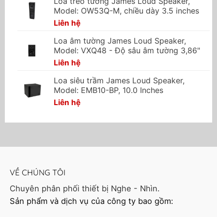
Loa treo tường James Loud Speaker,
Model: OW53Q-M, chiều dày 3.5 inches
Liên hệ
Loa âm tường James Loud Speaker,
Model: VXQ48 - Độ sâu âm tường 3,86"
Liên hệ
Loa siêu trầm James Loud Speaker,
Model: EMB10-BP, 10.0 Inches
Liên hệ
VỀ CHÚNG TÔI
Chuyên phân phối thiết bị Nghe - Nhìn.
Sản phẩm và dịch vụ của công ty bao gồm: