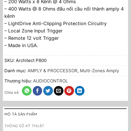
– 200 Watts x 8 Kênh @ 4 Ohms
– 400 Watts @ 8 Ohms đấu nối cầu nối thành amply 4
kênh
– LightDrive Anti-Clipping Protection Circuitry
– Local Zone Input Trigger
– Remote 12 volt Trigger
– Made in USA.
SKU:
Architect P800
Danh mục:
AMPLY & PROCCESSOR
,
Multi-Zones Amply
Thương hiệu:
AUDIOCONTROL
Chia sẻ
MÔ TẢ SẢN PHẨM
THÔNG SỐ KỸ THUẬT