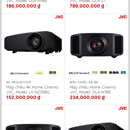
JVC, Model: DLA-N5BE
JVC, Model: DLA-Z1
186,000,000
₫
789,000,000
₫
4K PROJECTOR
MÁY CHIẾU 4K-8K
Máy chiếu 4K Home Cinema
Máy chiếu Home Cinema
JVC, Model: LX-NZ30BG
JVC, Model: DLA-N7BE
152,000,000
₫
234,000,000
₫