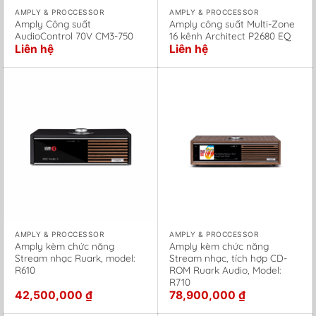
AMPLY & PROCCESSOR
AMPLY & PROCCESSOR
Amply Công suất
Amply công suất Multi-Zone
AudioControl 70V CM3-750
16 kênh Architect P2680 EQ
Liên hệ
Liên hệ
AMPLY & PROCCESSOR
AMPLY & PROCCESSOR
Amply kèm chức năng
Amply kèm chức năng
Stream nhạc Ruark, model:
Stream nhạc, tích hợp CD-
R610
ROM Ruark Audio, Model:
R710
42,500,000
₫
78,900,000
₫