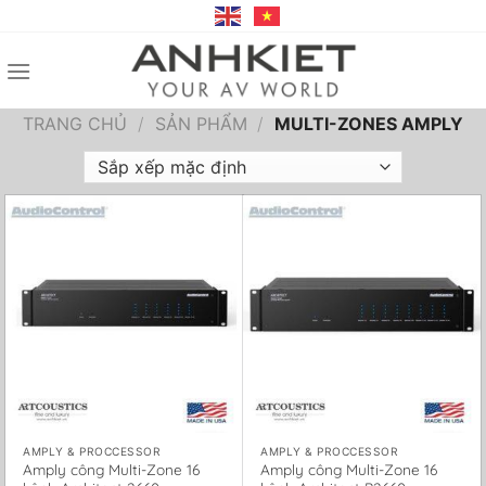
Bỏ
qua
nội
dung
TRANG CHỦ
/
SẢN PHẨM
/
MULTI-ZONES AMPLY
AMPLY & PROCCESSOR
AMPLY & PROCCESSOR
Amply công Multi-Zone 16
Amply công Multi-Zone 16