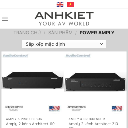
Bỏ
qua
nội
dung
TRANG CHỦ
/
SẢN PHẨM
/
POWER AMPLY
AMPLY & PROCCESSOR
AMPLY & PROCCESSOR
Amply 2 kênh Architect 110
Amply 2 kênh Architect 210