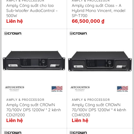
AMPLY & PROCCESSOR
AMPLY & PROCCESSOR
Amply Công suất cho loa
Amply công suất Class – A
Sub-Woofer AudioControl –
Hybrid Mono Vincent, model
500W
SP-T700
Liên hệ
66,500,000
₫
AMPLY & PROCCESSOR
AMPLY & PROCCESSOR
Amply Công suất CROWN
Amply Công suất CROWN
70/100V DPS 1200W * 2 kênh
70/100V DPS 1200W * 4 kênh
CDi2I1200
CDi4I1200
Liên hệ
Liên hệ