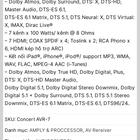
– Dolby Atmos, Dolby Surround, DTS: X, DTS-HD,
Master Audio, DTS-ES 6.1,
DTS-ES 6.1 Matrix, DTS 5.1, DTS Neural: X, DTS Virtual:
X, IMAX, Dirac Live®
– 7 kênh x 100 Watts/ kênh @ 8 Ohms
– 7 HDMI; COAX SPDIF x 4; Toslink x 2; RCA Phono x
6, HDMI kép hỗ trợ ARC)
– Kết nối iPad®, iPhone®, iPod®/ support MP3, WMA,
WAV, FLAC, MPEG-4 AAC (i-Tunes)
– Dolby Atmos, Dolby True HD, Dolby Digital, Plus,
DTS: X, DTS-HD Master Audio,
Dolby Digital 5.1, Dolby Digital Stereo Downmix, Dolby
Digital 5.1 + Dolby Surround, DTS 5.1, DTS 5.1 Stereo
Downmix, DTS-ES 6.1 Matrix, DTS-ES 6.1, DTS96/24..
SKU:
Concert AVR-7
Danh mục:
AMPLY & PROCCESSOR
,
AV Rereiver