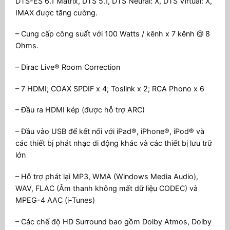
DTS-ES 6.1 Matrix, DTS 5.1, DTS Neural: X, DTS Virtual: X,
IMAX được tăng cường.
– Cung cấp công suất với 100 Watts / kênh x 7 kênh @ 8
Ohms.
– Dirac Live® Room Correction
– 7 HDMI; COAX SPDIF x 4; Toslink x 2; RCA Phono x 6
– Đầu ra HDMI kép (được hỗ trợ ARC)
– Đầu vào USB để kết nối với iPad®, iPhone®, iPod® và
các thiết bị phát nhạc di động khác và các thiết bị lưu trữ
lớn
– Hỗ trợ phát lại MP3, WMA (Windows Media Audio),
WAV, FLAC (Âm thanh không mất dữ liệu CODEC) và
MPEG-4 AAC (i-Tunes)
– Các chế độ HD Surround bao gồm Dolby Atmos, Dolby