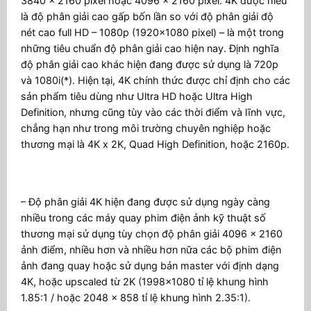
3840 x 2160 pixel hoặc 4096 x 2160 pixel. 4K được hiểu
là độ phân giải cao gấp bốn lần so với độ phân giải độ
nét cao full HD – 1080p (1920×1080 pixel) – là một trong
những tiêu chuẩn độ phân giải cao hiện nay. Định nghĩa
độ phân giải cao khác hiện đang được sử dụng là 720p
và 1080i(*). Hiện tại, 4K chính thức được chỉ định cho các
sản phẩm tiêu dùng như Ultra HD hoặc Ultra High
Definition, nhưng cũng tùy vào các thời điểm và lĩnh vực,
chẳng hạn như trong môi trường chuyên nghiệp hoặc
thương mại là 4K x 2K, Quad High Definition, hoặc 2160p.
– Độ phân giải 4K hiện đang được sử dụng ngày càng
nhiều trong các máy quay phim điện ảnh kỹ thuật số
thương mại sử dụng tùy chọn độ phân giải 4096 x 2160
ảnh điểm, nhiều hơn và nhiều hơn nữa các bộ phim điện
ảnh đang quay hoặc sử dụng bản master với định dạng
4K, hoặc upscaled từ 2K (1998×1080 tỉ lệ khung hình
1.85:1 / hoặc 2048 x 858 tỉ lệ khung hình 2.35:1).