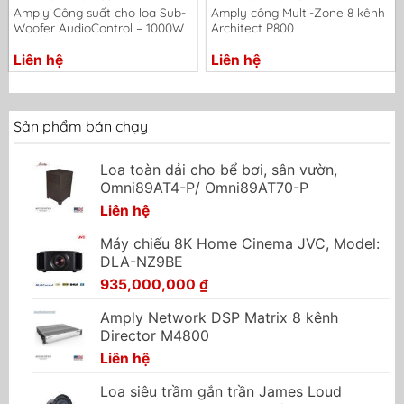
Amply Công suất cho loa Sub-
Amply công Multi-Zone 8 kênh
Woofer AudioControl – 1000W
Architect P800
Liên hệ
Liên hệ
Sản phẩm bán chạy
Loa toàn dải cho bể bơi, sân vườn,
Omni89AT4-P/ Omni89AT70-P
Liên hệ
Máy chiếu 8K Home Cinema JVC, Model:
DLA-NZ9BE
935,000,000
₫
Amply Network DSP Matrix 8 kênh
Director M4800
Liên hệ
Loa siêu trầm gắn trần James Loud