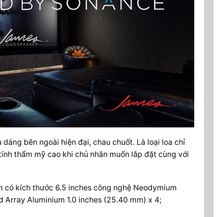
áng bên ngoài hiện đại, chau chuốt. Là loại loa chỉ
 tính thẩm mỹ cao khi chủ nhân muốn lắp đặt cùng với
ầm có kích thước 6.5 inches công nghệ Neodymium
d Array Aluminium 1.0 inches (25.40 mm) x 4;