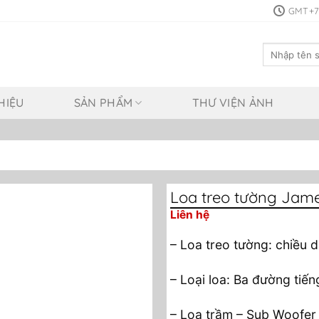
GMT+7:
Tìm
kiếm:
HIỆU
SẢN PHẨM
THƯ VIỆN ẢNH
Loa treo tường Jam
Liên hệ
– Loa treo tường: chiều 
– Loại loa: Ba đường tiến
– Loa trầm – Sub Woofer