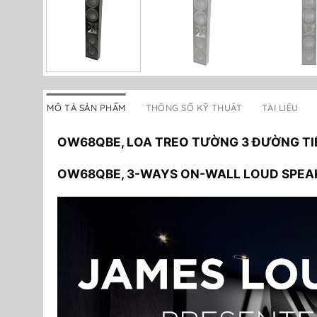
MÔ TẢ SẢN PHẨM
THÔNG SỐ KỸ THUẬT
TÀI LIỆU
OW68QBE, LOA TREO TƯỜNG 3 ĐƯỜNG TIẾ
OW68QBE, 3-WAYS ON-WALL LOUD SPEAK