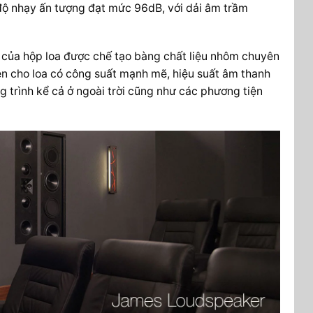
 nhạy ấn tượng đạt mức 96dB, với dải âm trầm
ận của hộp loa được chế tạo bàng chất liệu nhôm chuyên
n cho loa có công suất mạnh mẽ, hiệu suất âm thanh
 trình kể cả ở ngoài trời cũng như các phương tiện