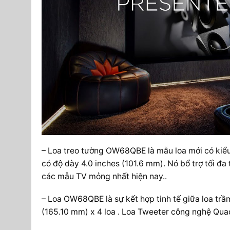
– Loa treo tường OW68QBE là mẫu loa mới có kiểu d
có độ dày 4.0 inches (101.6 mm). Nó bổ trợ tối đa
các mẫu TV mỏng nhất hiện nay..
– Loa OW68QBE là sự kết hợp tinh tế giữa loa tr
(165.10 mm) x 4 loa . Loa Tweeter công nghệ Qua