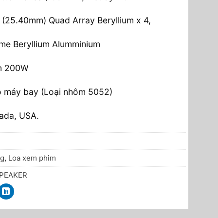
s (25.40mm) Quad Array Beryllium x 4,
me Beryllium Alumminium
ến 200W
ạo máy bay (Loại nhôm 5052)
vada, USA.
ng
,
Loa xem phim
SPEAKER