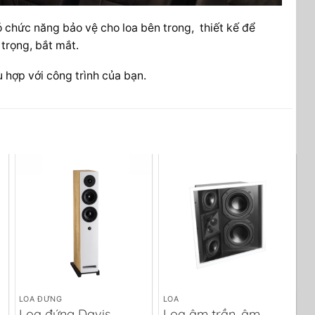
ó chức năng bảo vệ cho loa bên trong, thiết kế để
trọng, bắt mắt.
 hợp với công trình của bạn.
LOA ĐỨNG
LOA
L
Loa đứng Davis
Loa âm trần, âm
L