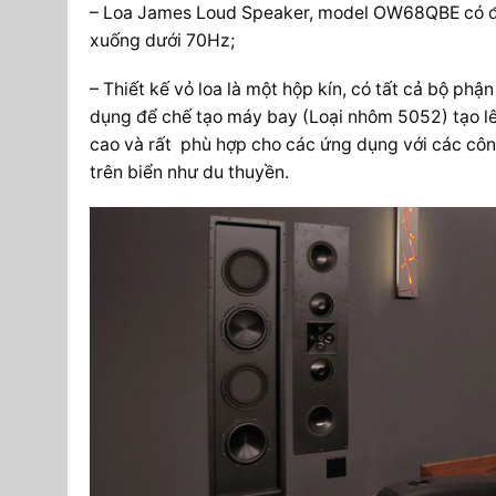
– Loa James Loud Speaker, model OW68QBE có độ
xuống dưới 70Hz;
– Thiết kế vỏ loa là một hộp kín, có tất cả bộ ph
dụng để chế tạo máy bay (Loại nhôm 5052) tạo lê
cao và rất phù hợp cho các ứng dụng với các công
trên biển như du thuyền.