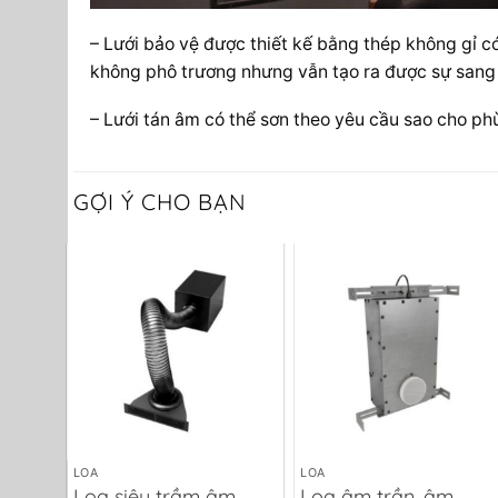
– Lưới bảo vệ được thiết kế bằng thép không gỉ c
không phô trương nhưng vẫn tạo ra được sự sang 
– Lưới tán âm có thể sơn theo yêu cầu sao cho phù
GỢI Ý CHO BẠN
LOA
LOA
ames
Loa siêu trầm âm
Loa âm trần, âm