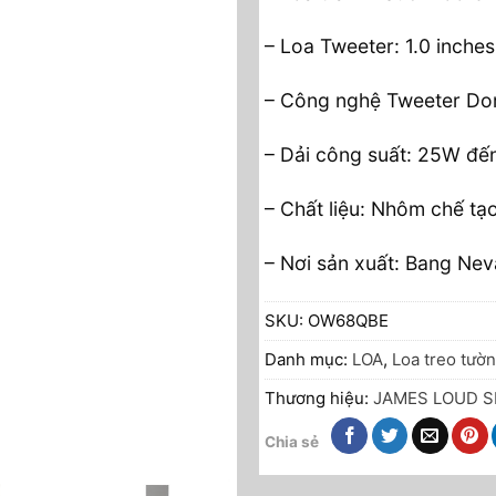
– Loa Tweeter: 1.0 inche
– Công nghệ Tweeter Do
– Dải công suất: 25W đ
– Chất liệu: Nhôm chế t
– Nơi sản xuất: Bang Ne
SKU:
OW68QBE
Danh mục:
LOA
,
Loa treo tườ
Thương hiệu:
JAMES LOUD 
Chia sẻ