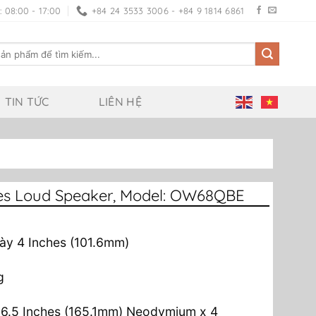
 08:00 - 17:00
+84 24 3533 3006 - +84 9 1814 6861
TIN TỨC
LIÊN HỆ
es Loud Speaker, Model: OW68QBE
dày 4 Inches (101.6mm)
g
 6.5 Inches (165.1mm) Neodymium x 4