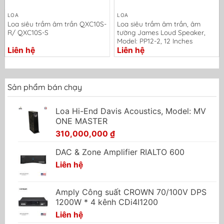
LOA
LOA
Loa siêu trầm âm trần QXC10S-
Loa siêu trầm âm trần, âm
R/ QXC10S-S
tường James Loud Speaker,
Model: PP12-2, 12 Inches
Liên hệ
Liên hệ
Sản phẩm bán chạy
Loa Hi-End Davis Acoustics, Model: MV
ONE MASTER
310,000,000
₫
DAC & Zone Amplifier RIALTO 600
Liên hệ
Amply Công suất CROWN 70/100V DPS
1200W * 4 kênh CDi4I1200
Liên hệ