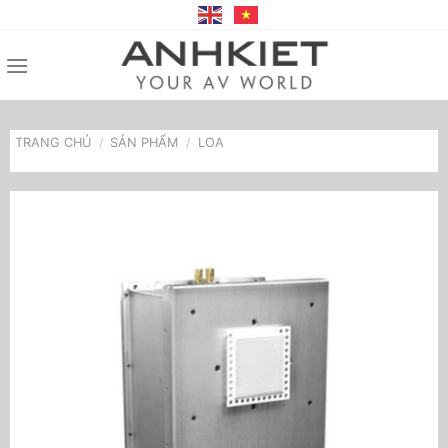
Bỏ
qua
nội
dung
TRANG CHỦ
/
SẢN PHẨM
/
LOA