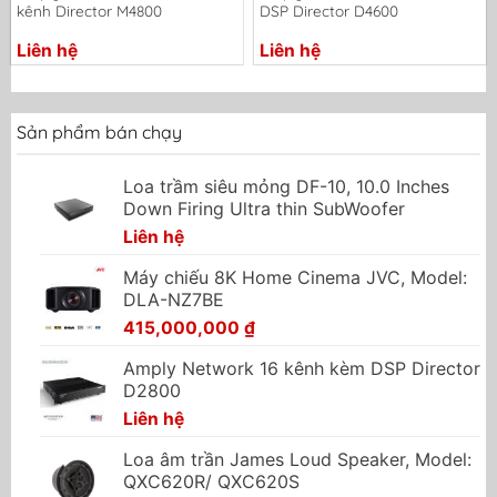
kênh Director M4800
DSP Director D4600
Liên hệ
Liên hệ
Sản phẩm bán chạy
Loa trầm siêu mỏng DF-10, 10.0 Inches
Down Firing Ultra thin SubWoofer
Liên hệ
Máy chiếu 8K Home Cinema JVC, Model:
DLA-NZ7BE
415,000,000
₫
Amply Network 16 kênh kèm DSP Director
D2800
Liên hệ
Loa âm trần James Loud Speaker, Model:
QXC620R/ QXC620S