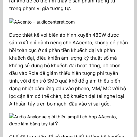
rất khó để có thể tìm thấy ở sản phẩm tương tự
trong phạm vi giá tương tự.
Được thiết kế với biến áp hình xuyến 480W được
sản xuất chỉ dành riêng cho AAcento, không có phản
hồi toàn cục ở cả phần tiền khuếch đại và phần
khuếch đại, điều khiển âm lượng kỹ thuật số mà
không sử dụng bộ khuếch đại hoạt động, bộ chọn
đầu vào Rơle để giảm thiểu hiện tượng phi tuyến
tính, với điện trở SMD quá khổ để giảm thiểu biến
dạng nhiệt cảm ứng đầu vào phono, MM/ MC với bộ
lọc cận âm có thể chèn, bộ khuếch đại tai nghe loại
A thuần túy trên bo mạch, đầu vào vi sai gốc.
Chế độ trực tiếp để sử dụng thiết bị làm bộ khuếch