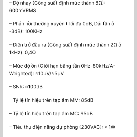
– Độ nhạy (Công suất định mức thành 8Ω):
600mVRMS
– Phản hồi thường xuyên (Tối đa 0dB, Dải tần ở
-3dB): 100KHz
– Điện trở đầu ra (Công suất định mức thành 2Ω ở
1kHz): 0,4Ω
– Mức độ ồn (Giới hạn băng tần 0Hz-80kHz/A-
Weighted): ≈10µV/≈5µV
– SNR: ≈100dB
– Tỷ lệ tín hiệu trên tạp âm MM: 85dB
– Tỷ lệ tín hiệu trên tạp âm MC: 65dB
– Tiêu thụ điện năng dự phòng (230VAC): < 1W