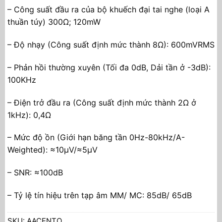
– Công suất đầu ra của bộ khuếch đại tai nghe (loại A
thuần túy) 300Ω; 120mW
– Độ nhạy (Công suất định mức thành 8Ω): 600mVRMS
– Phản hồi thường xuyên (Tối đa 0dB, Dải tần ở -3dB):
100KHz
– Điện trở đầu ra (Công suất định mức thành 2Ω ở
1kHz): 0,4Ω
– Mức độ ồn (Giới hạn băng tần 0Hz-80kHz/A-
Weighted): ≈10µV/≈5µV
– SNR: ≈100dB
– Tỷ lệ tín hiệu trên tạp âm MM/ MC: 85dB/ 65dB
SKU:
AACENTO