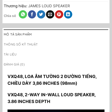
Thương hiệu:
JAMES LOUD SPEAKER
Chia sẻ
MÔ TẢ SẢN PHẨM
THÔNG SỐ KỸ THUẬT
TÀI LIỆU
ĐÁNH GIÁ (0)
VXQ48, LOA ÂM TƯỜNG 2 ĐƯỜNG TIẾNG,
CHIỀU DÀY 3,86 INCHES (98mm)
VXQ48, 2-WAY IN-WALL LOUD SPEAKER,
3.86 INCHES DEPTH