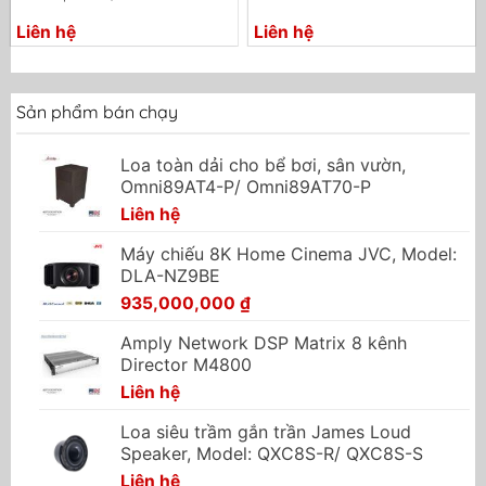
Liên hệ
Liên hệ
Sản phẩm bán chạy
Loa toàn dải cho bể bơi, sân vườn,
Omni89AT4-P/ Omni89AT70-P
Liên hệ
Máy chiếu 8K Home Cinema JVC, Model:
DLA-NZ9BE
935,000,000
₫
Amply Network DSP Matrix 8 kênh
Director M4800
Liên hệ
Loa siêu trầm gắn trần James Loud
Speaker, Model: QXC8S-R/ QXC8S-S
Liên hệ