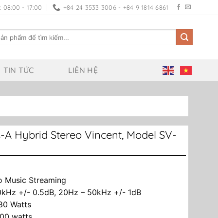
 08:00 - 17:00
+84 24 3533 3006 - +84 9 1814 6861
TIN TỨC
LIÊN HỆ
-A Hybrid Stereo Vincent, Model SV-
o Music Streaming
20kHz +/- 0.5dB, 20Hz – 50kHz +/- 1dB
80 Watts
300 watts