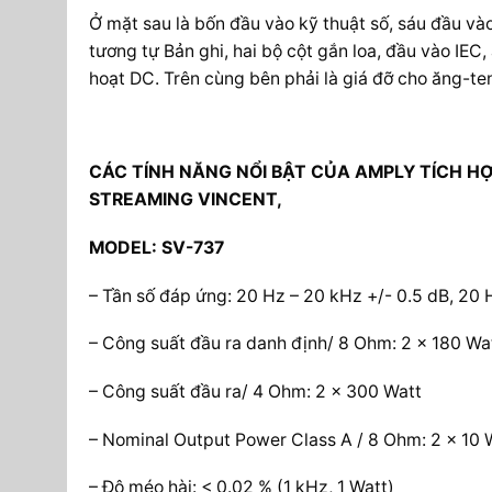
Ở mặt sau là bốn đầu vào kỹ thuật số, sáu đầu và
tương tự Bản ghi, hai bộ cột gắn loa, đầu vào IEC
hoạt DC. Trên cùng bên phải là giá đỡ cho ăng-ten
CÁC TÍNH NĂNG NỔI BẬT CỦA AMPLY TÍCH HỢP
STREAMING VINCENT,
MODEL: SV-737
– Tần số đáp ứng: 20 Hz – 20 kHz +/- 0.5 dB, 20 
– Công suất đầu ra danh định/ 8 Ohm: 2 x 180 Wa
– Công suất đầu ra/ 4 Ohm: 2 x 300 Watt
– Nominal Output Power Class A / 8 Ohm: 2 x 10 
– Độ méo hài: < 0.02 % (1 kHz, 1 Watt)