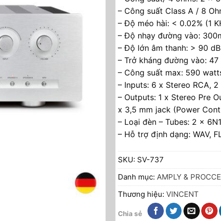
– Công suất Class A / 8 Oh
– Độ méo hài: < 0.02% (1 K
– Độ nhạy đường vào: 300
– Độ lớn âm thanh: > 90 dB
– Trở kháng đường vào: 4
– Công suất max: 590 watt
– Inputs: 6 x Stereo RCA, 2 
– Outputs: 1 x Stereo Pre O
x 3,5 mm jack (Power Cont
– Loại đèn – Tubes: 2 x 6N
– Hỗ trợ định dạng: WAV,
SKU:
SV-737
Danh mục:
AMPLY & PROCC
Thương hiệu:
VINCENT
Chia sẻ