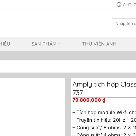
GMT+7:
Tìm
kiếm:
HIỆU
SẢN PHẨM
THƯ VIỆN ẢNH
Amply tích hợp Class
737
79,800,000
₫
– Tích hợp module Wi-fi ch
– Truyền tín hiệu: 20Hz – 
– Công suất/ 8 ohms: 2 x 1
– Công suất/ 4 ohms: 2 x 