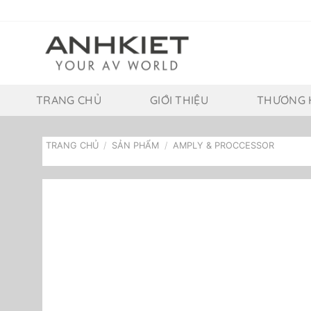
Bỏ
qua
nội
dung
TRANG CHỦ
GIỚI THIỆU
THƯƠNG 
TRANG CHỦ
/
SẢN PHẨM
/
AMPLY & PROCCESSOR