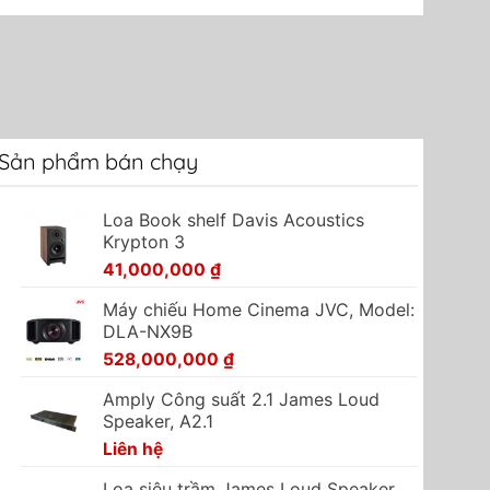
Sản phẩm bán chạy
Loa Book shelf Davis Acoustics
Krypton 3
41,000,000
₫
Máy chiếu Home Cinema JVC, Model:
DLA-NX9B
528,000,000
₫
Amply Công suất 2.1 James Loud
Speaker, A2.1
Liên hệ
Loa siêu trầm James Loud Speaker,