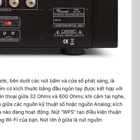
ước, bên dưới các nút bấm và cửa sổ phát sáng, là
bấm có kích thước bằng đầu ngón tay được kết hợp với
iện thoại giữa 32 Ohms và 600 Ohms; khi cắm tai nghe,
ọn giữa các nguồn kỹ thuật số hoặc nguồn Analog; kích
a nào đang hoạt động. Nút “WPS” tạo điều kiện thuận
g Wi-Fi của bạn. Nút lớn ở giữa là nút nguồn.