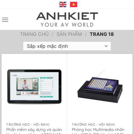
Bỏ
qua
nội
dung
TRANG CHỦ
/
SẢN PHẨM
/
TRANG 18
TRƯỜNG HỌC - HỘI NGHỊ
TRƯỜNG HỌC - HỘI NGHỊ
Phẩn mềm xây dựng và quản
Phòng học Multimedia nhãn