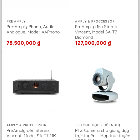
PRE AMPLY
AMPLY & PROCCESSOR
Pre-Amply Phono, Audio
PreAmply đèn Stereo
Analogue, Model: AAPhono
Vincent, Model SA-T7
Diamond
78,500,000
₫
127,000,000
₫
AMPLY & PROCCESSOR
TRƯỜNG HỌC - HỘI NGHỊ
PreAmply đèn Stereo
PTZ Camera cho giảng dạy
Vincent, Model SA-T7 MK
trực tuyến – Họp trực tuyến