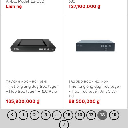
AREC, Model: LS-US2
300
Liên hệ
137,100,000
₫
TRƯỜNG HỌC - HỘI NGHỊ
TRƯỜNG HỌC - HỘI NGHỊ
Thiết bị giảng dạy trực tuyến
Thiết bị giảng dạy trực tuyến
– Họp trực tuyến AREC KL-3T
– Họp trực tuyến AREC LS-
110
165,900,000
₫
88,500,000
₫
1
2
3
…
15
16
17
18
19