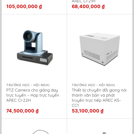
AREC CI-21H
105,000,000
₫
68,400,000
₫
TRƯỜNG HỌC - HỘI NGHỊ
TRƯỜNG HỌC - HỘI NGHỊ
PTZ Camera cho giảng dạy
Thiết bị chuyển đổi giọng nói
trực tuyến – Họp trực tuyến
thành văn bản và phát
AREC CI-22H
truyền trực tiếp AREC KS-
CC1
74,500,000
₫
53,100,000
₫