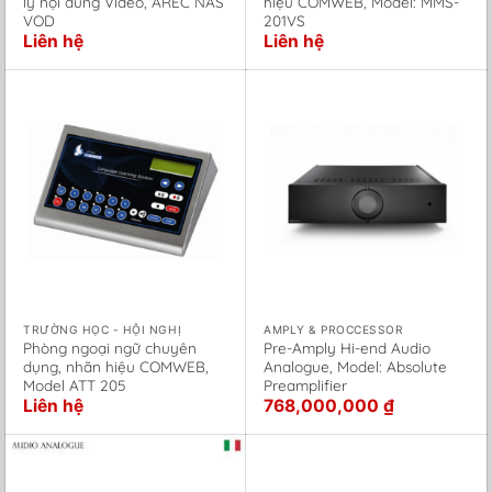
lý nội dung Video, AREC NAS
hiệu COMWEB, Model: MMS-
VOD
201VS
Liên hệ
Liên hệ
TRƯỜNG HỌC - HỘI NGHỊ
AMPLY & PROCCESSOR
Phòng ngoại ngữ chuyên
Pre-Amply Hi-end Audio
dụng, nhãn hiệu COMWEB,
Analogue, Model: Absolute
Model ATT 205
Preamplifier
Liên hệ
768,000,000
₫