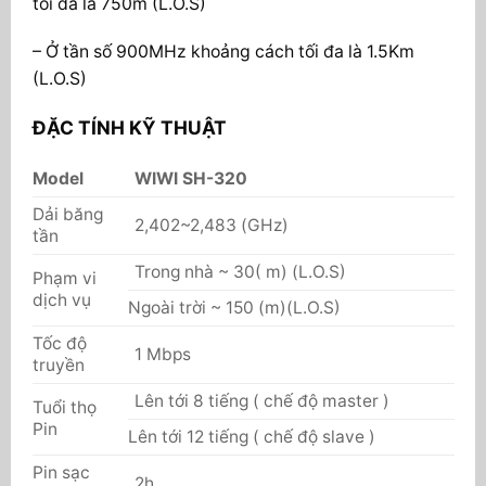
tối đa là 750m (L.O.S)
– Ở tần số 900MHz khoảng cách tối đa là 1.5Km
(L.O.S)
ĐẶC TÍNH KỸ THUẬT
Model
WIWI SH-320
Dải băng
2,402~2,483 (GHz)
tần
Trong nhà ~ 30( m) (L.O.S)
Phạm vi
dịch vụ
Ngoài trời ~ 150 (m)(L.O.S)
Tốc độ
1 Mbps
truyền
Lên tới 8 tiếng ( chế độ master )
Tuổi thọ
Pin
Lên tới 12 tiếng ( chế độ slave )
Pin sạc
2h