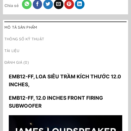
Chia sẻ
MÔ TẢ SẢN PHẨM
THÔNG SỐ KỸ THUẬT
TÀI LIỆU
ĐÁNH GIÁ (0)
EMB12-FF, LOA SIÊU TRẦM KÍCH THƯỚC 12.0
INCHES,
EMB12-FF, 12.0 INCHES FRONT FIRING
SUBWOOFER