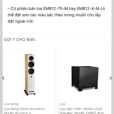
– Có phiên bản loa EMB12-70-M hay EMB12-4-M có
thể đặt sơn các màu sắc theo mong muốn cho lắp
đặt ngoài trời.
GỢI Ý CHO BẠN
LOA ĐỨNG
LOA
Loa đứng Davis Acoustics,
Loa siêu trầm James Loud
Model: Krypton 6
Speaker, Model: EMB12-4-M,