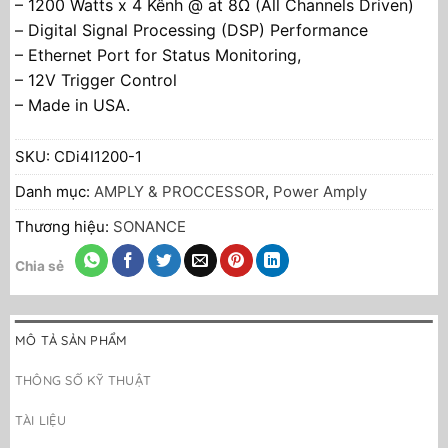
– 1200 Watts x 4 Kênh @ at 8Ω (All Channels Driven)
– Digital Signal Processing (DSP) Performance
– Ethernet Port for Status Monitoring,
– 12V Trigger Control
– Made in USA.
SKU:
CDi4I1200-1
Danh mục:
AMPLY & PROCCESSOR
,
Power Amply
Thương hiệu:
SONANCE
Chia sẻ
MÔ TẢ SẢN PHẨM
THÔNG SỐ KỸ THUẬT
TÀI LIỆU