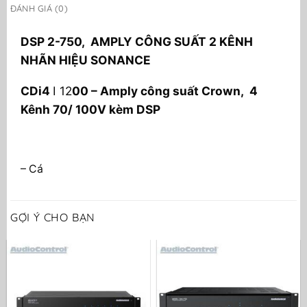
ĐÁNH GIÁ (0)
DSP 2-750, AMPLY CÔNG SUẤT 2 KÊNH
NHÃN HIỆU SONANCE
CDi4
I 12
00 – Amply công suất Crown, 4
Kênh 70/ 100V kèm DSP
– Cá
GỢI Ý CHO BẠN