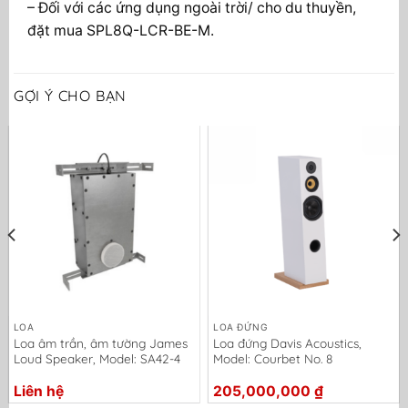
– Đối với các ứng dụng ngoài trời/ cho du thuyền,
đặt mua SPL8Q-LCR-BE-M.
GỢI Ý CHO BẠN
LOA
LOA ĐỨNG
Loa âm trần, âm tường James
Loa đứng Davis Acoustics,
Loud Speaker, Model: SA42-4
Model: Courbet No. 8
Liên hệ
205,000,000
₫