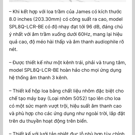
– Khi kết hợp với loa trầm của James có kích thước
8.0 inches (203.30mm) có công suất ra cao, model
SPL8Q-LCR-BE có độ nhạy đạt tới 96 dB, đáng chú
ý nhất với âm trầm xuống dưới 60Hz, mang lại hiệu
quả cao, độ méo hài thấp và âm thanh audiophile rõ
nét.
– Được thiết kế như một kênh trái, phải và trung tâm,
model SPL8Q-LCR-BE hoàn hảo cho mọi ứng dụng
hệ thống âm thanh 3 kênh.
– Thiết kế hộp loa bằng chất liệu nhôm đặc biệt cho
chế tạo máy bay (Loại nhôm 5052) tạo lên cho loa
có một sức mạnh vượt trội, hiệu suất âm thanh cao
và phù hợp cho các ứng dụng như ngoài trời, lắp đặt
trên du thuyền hoạt động trên biển.
– Thiết kế với lưới tản nhiệt đục lỗ phù hợp tùy chỉnh