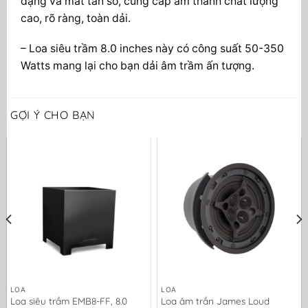
dạng và mất tần số, cung cấp âm thanh chất lượng
cao, rõ ràng, toàn dải.
– Loa siêu trầm 8.0 inches này có công suất 50-350
Watts mang lại cho bạn dải âm trầm ấn tượng.
GỢI Ý CHO BẠN
LOA
LOA
Loa siêu trầm EMB8-FF, 8.0
Loa âm trần James Loud