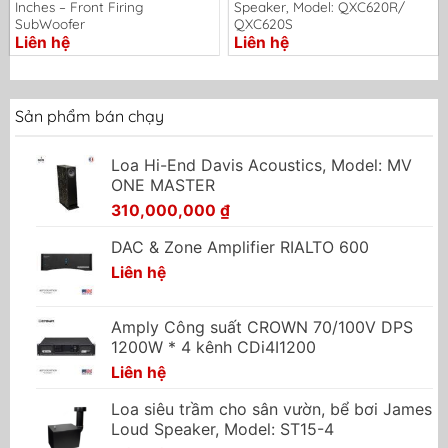
Inches – Front Firing
Speaker, Model: QXC620R/
SubWoofer
QXC620S
Liên hệ
Liên hệ
Sản phẩm bán chạy
Loa Hi-End Davis Acoustics, Model: MV
ONE MASTER
310,000,000
₫
DAC & Zone Amplifier RIALTO 600
Liên hệ
Amply Công suất CROWN 70/100V DPS
1200W * 4 kênh CDi4I1200
Liên hệ
Loa siêu trầm cho sân vườn, bể bơi James
Loud Speaker, Model: ST15-4