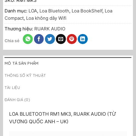
SKU:
RM1 MK3
Danh mục:
LOA
,
Loa Bluetooth
,
Loa BookShelf
,
Loa
Compact
,
Loa không dây Wifi
Thương hiệu:
RUARK AUDIO
Chia sẻ
MÔ TẢ SẢN PHẨM
THÔNG SỐ KỸ THUẬT
TÀI LIỆU
ĐÁNH GIÁ (0)
LOA BLUETOOTH RM1 MK3, RUARK AUDIO (TỪ
VƯƠNG QUỐC ANH – UK)