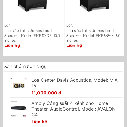
LOA
LOA
Loa siêu trầm James Loud
Loa siêu trầm James Loud
Speaker, Model: EMB15-DF, 15.0
Speaker, Model: EMB8-8-M, 8.0
Inches
Inches
Liên hệ
Liên hệ
Sản phẩm bán chạy
Loa Center Davis Acoustics, Model: MIA
15
11,000,000
₫
Amply Công suất 4 kênh cho Home
Theater, AudioControl, Model: AVALON
G4
Liên hệ