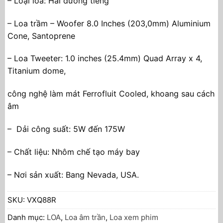
– Loại loa: Hai đường tiếng
– Loa trầm – Woofer 8.0 Inches (203,0mm) Aluminium
Cone, Santoprene
– Loa Tweeter: 1.0 inches (25.4mm) Quad Array x 4,
Titanium dome,
công nghệ làm mát Ferrofluit Cooled, khoang sau cách
âm
– Dải công suất: 5W đến 175W
– Chất liệu: Nhôm chế tạo máy bay
– Nơi sản xuất: Bang Nevada, USA.
SKU:
VXQ88R
Danh mục:
LOA
,
Loa âm trần
,
Loa xem phim