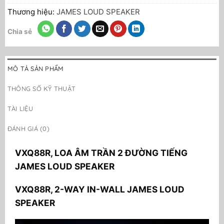
Thương hiệu:
JAMES LOUD SPEAKER
Chia sẻ
MÔ TẢ SẢN PHẨM
THÔNG SỐ KỸ THUẬT
TÀI LIỆU
ĐÁNH GIÁ (0)
VXQ88R, LOA ÂM TRẦN 2 ĐƯỜNG TIẾNG
JAMES LOUD SPEAKER
VXQ88R, 2-WAY IN-WALL JAMES LOUD
SPEAKER